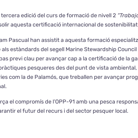
ercera edició del curs de formació de nivell 2
“Trabaj
olir aquesta certificació internacional de sostenibilitat
riam Pascual han assistit a aquesta formació especiali
als estàndards del segell Marine Stewardship Council 
pas previ clau per avançar cap a la certificació de la
 pràctiques pesqueres des del punt de vista ambiental, 
ries com la de Palamós, que treballen per avançar pro
nal.
orça el compromís de l’OPP-91 amb una pesca responsab
antir el futur del recurs i del sector pesquer local.