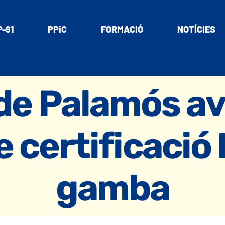
-91
PPiC
FORMACIÓ
NOTÍCIES
de Palamós av
 certificació
gamba