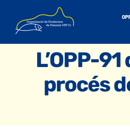
Skip
to
OPP
content
L’OPP-91 
procés de