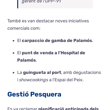
gerent de l’OPP-91
També es van destacar noves iniciatives
comercials com:
El
carpaccio de gamba de Palamós
.
El
punt de venda a l’Hospital de
Palamós
.
La
guingueta al port
, amb degustacions
i
showcookings
a l’Espai del Peix.
Gestió Pesquera
Es va reclamar
planificació anticipada dels