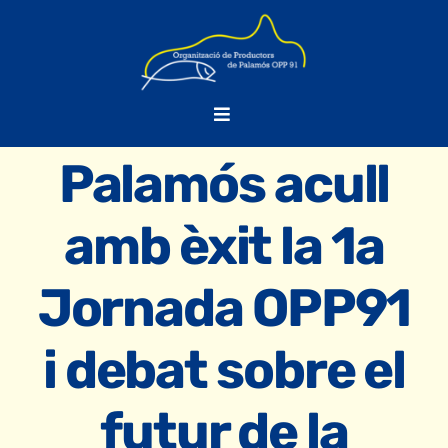
Skip
to
content
Toggle
Navigation
Palamós acull
OPP-91
amb èxit la 1a
PPiC
Jornada OPP91
FORMACIÓ
i debat sobre el
NOTÍCIES
futur de la
BORSA DE TREBALL