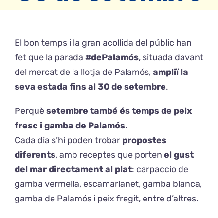
CONTACTE
El bon temps i la gran acollida del públic han
fet que la parada
#dePalamós
, situada davant
Català
del mercat de la llotja de Palamós,
ampliï la
seva estada fins al 30 de setembre
.
Perquè
setembre també és temps de peix
fresc i gamba de Palamós
.
Cada dia s’hi poden trobar
propostes
diferents
, amb receptes que porten
el gust
del mar directament al plat
: carpaccio de
gamba vermella, escamarlanet, gamba blanca,
gamba de Palamós i peix fregit, entre d’altres.