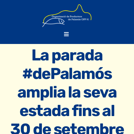
Skip
to
content
Toggle
Navigation
La parada
OPP-91
#dePalamós
PPiC
amplia la seva
FORMACIÓ
estada fins al
NOTÍCIES
30 de setembre
BORSA DE TREBALL