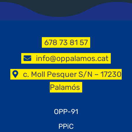
678 73 81 57
info@oppalamos.cat
c. Moll Pesquer S/N – 17230
Palamós
OPP-91
PPiC