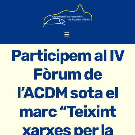
Skip
to
content
Toggle
Navigation
Participem al IV
OPP-91
Fòrum de
PPiC
l’ACDM sota el
FORMACIÓ
marc “Teixint
NOTÍCIES
xarxes per la
BORSA DE TREBALL