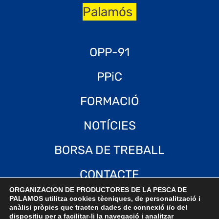
Palamós
OPP-91
PPiC
FORMACIÓ
NOTÍCIES
BORSA DE TREBALL
CONTACTE
ORGANIZACION DE PRODUCTORES DE LA PESCA DE
Català
PALAMOS utilitza cookies tècniques, de personalització i
anàlisi pròpies que tracten dades de connexió i/o del
dispositiu per a facilitar-li la navegació i analitzar