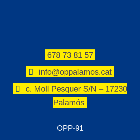
678 73 81 57
info@oppalamos.cat
c. Moll Pesquer S/N – 17230
Palamós
OPP-91