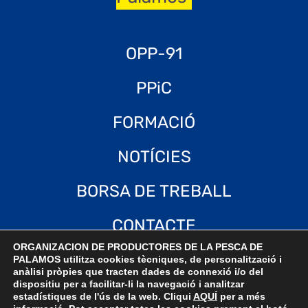
OPP-91
PPiC
FORMACIÓ
NOTÍCIES
BORSA DE TREBALL
CONTACTE
ORGANIZACION DE PRODUCTORES DE LA PESCA DE
Català
PALAMOS utilitza cookies tècniques, de personalització i
anàlisi pròpies que tracten dades de connexió i/o del
dispositiu per a facilitar-li la navegació i analitzar
estadístiques de l'ús de la web. Cliqui
AQUÍ
per a més